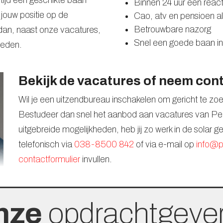
altijd een geschikte baan
Binnen 24 uur een react
 jouw positie op de
Cao, atv en pensioen al
Betrouwbare nazorg
 dan, naast onze vacatures,
Snel een goede baan i
heden.
Bekijk de vacatures of neem con
Wil je een uitzendbureau inschakelen om gericht te 
Bestudeer dan snel het aanbod aan vacatures van Pep
uitgebreide mogelijkheden, heb jij zo werk in de solar
telefonisch via
038-8500 842
of via e-mail op
info@p
contactformulier
invullen.
nze
opdrachtgeve