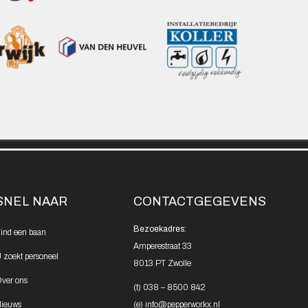
SNEL NAAR
CONTACTGEGEVENS
Bezoekadres:
ind een
baan
Amperestraat 33
 zoekt
personeel
8013 PT Zwolle
ver ons
(t)
038 – 8500 842
ieuws
(e)
info@pepperworkx.nl