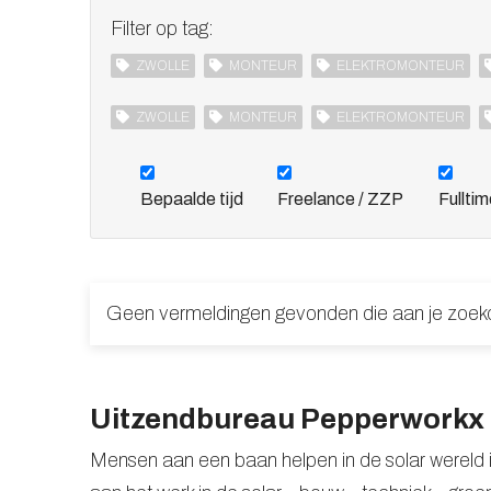
Filter op tag:
ZWOLLE
MONTEUR
ELEKTROMONTEUR
ZWOLLE
MONTEUR
ELEKTROMONTEUR
Bepaalde tijd
Freelance / ZZP
Fullti
Geen vermeldingen gevonden die aan je zoek
Uitzendbureau Pepperworkx h
Mensen aan een baan helpen in de solar wereld i