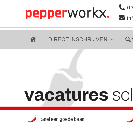
03
in
DIRECT
INSCHRIJVEN
vacatures
so
Snel een goede baan