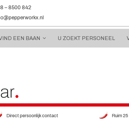
8 – 8500 842
fo@pepperworkx.nl
VIND EEN
BAAN
U ZOEKT
PERSONEEL
lar
Direct persoonlijk contact
Ruim 25 