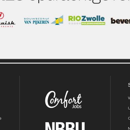
V
r
U
e
O
N