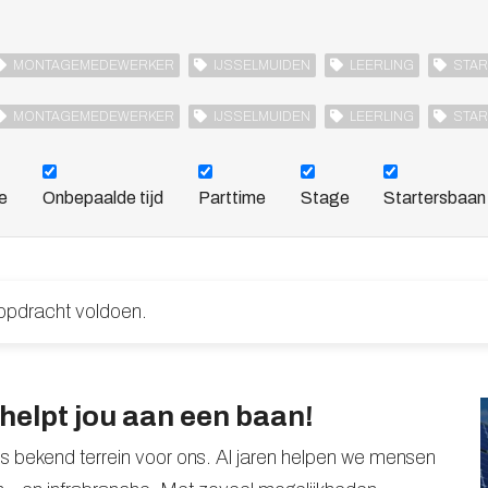
MONTAGEMEDEWERKER
IJSSELMUIDEN
LEERLING
STA
MONTAGEMEDEWERKER
IJSSELMUIDEN
LEERLING
STA
me
Onbepaalde tijd
Parttime
Stage
Startersbaan
opdracht voldoen.
elpt jou aan een baan!
s bekend terrein voor ons. Al jaren helpen we mensen