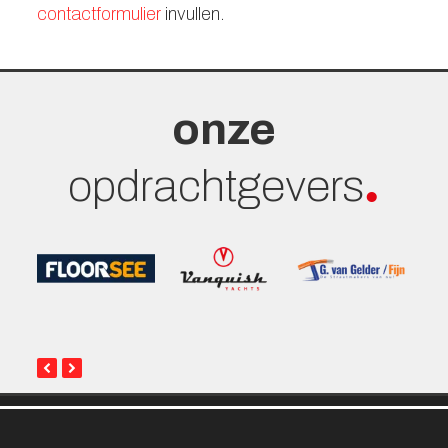
contactformulier
invullen.
onze
opdrachtgevers
previous
next
slide
slide