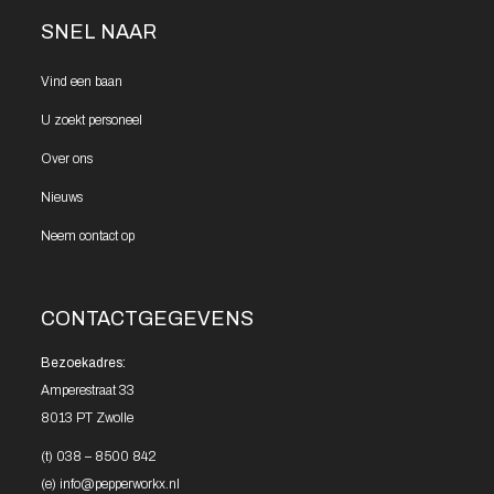
SNEL NAAR
Vind een
baan
U zoekt
personeel
Over ons
Nieuws
Neem contact
op
CONTACTGEGEVENS
Bezoekadres:
Amperestraat 33
8013 PT Zwolle
(t)
038 – 8500 842
(e)
info@pepperworkx.nl