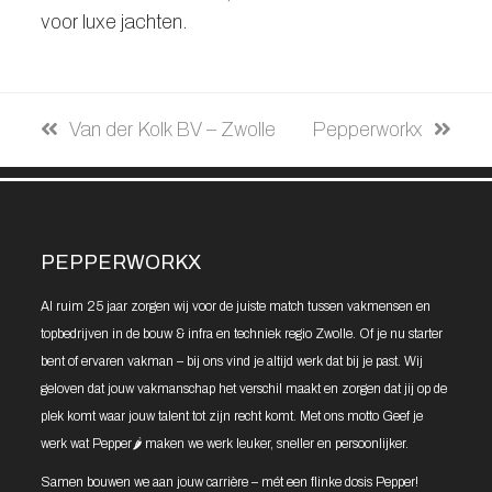
voor luxe jachten.
previous
Van der Kolk BV – Zwolle
next
Pepperworkx
post:
post:
PEPPERWORKX
Al ruim 25 jaar zorgen wij voor de juiste match tussen vakmensen en
topbedrijven in de bouw & infra en techniek regio Zwolle. Of je nu starter
bent of ervaren vakman – bij ons vind je altijd werk dat bij je past. Wij
geloven dat jouw vakmanschap het verschil maakt en zorgen dat jij op de
plek komt waar jouw talent tot zijn recht komt. Met ons motto Geef je
werk wat Pepper🌶️ maken we werk leuker, sneller en persoonlijker.
Samen bouwen we aan jouw carrière – mét een flinke dosis Pepper!