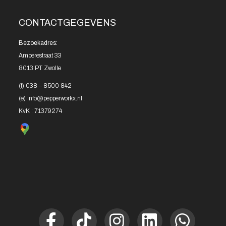
CONTACTGEGEVENS
Bezoekadres:
Amperestraat 33
8013 PT Zwolle
(t)
038 – 8500 842
(e)
info@pepperworkx.nl
KvK : 71379274