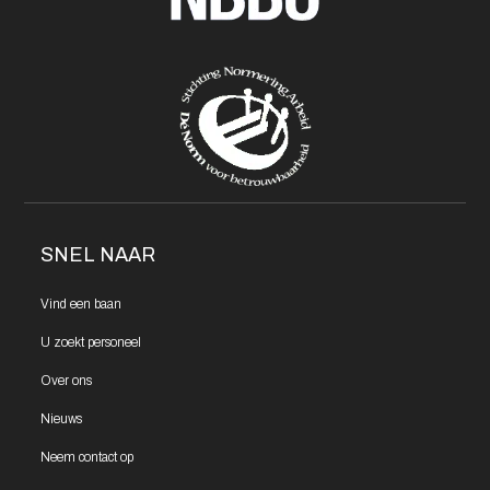
SNEL NAAR
Vind een
baan
U zoekt
personeel
Over ons
Nieuws
Neem contact
op