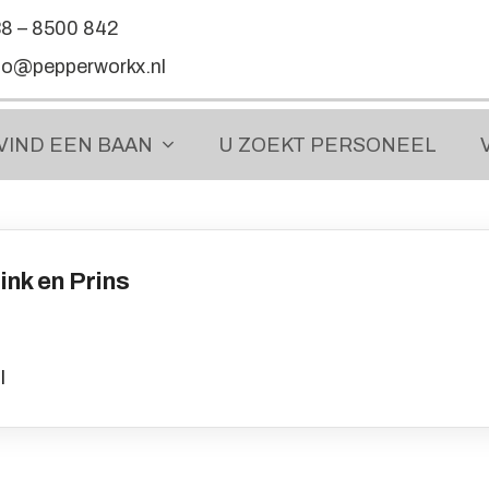
8 – 8500 842
fo@pepperworkx.nl
VIND EEN
BAAN
U ZOEKT
PERSONEEL
nk en Prins
l