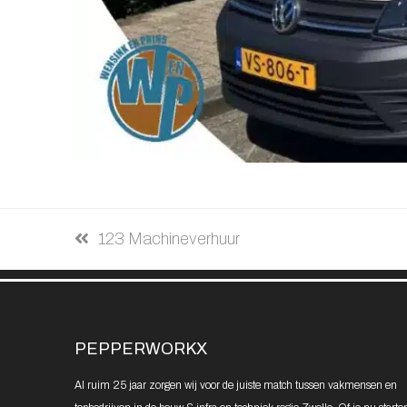
previous
123 Machineverhuur
post:
PEPPERWORKX
Al ruim 25 jaar zorgen wij voor de juiste match tussen vakmensen en