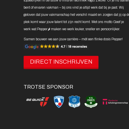
topbedrijven in de bouw & infra en techniek regio Zwolle. Of je nu starte
bent of ervaren vakman – bij ons vind je altijd werk dat bij je past. Wij
geloven dat jouw vakmanschap het verschil maakt en zorgen dat jij op d
plek komt waar jouw talent tot zijn recht komt. Met ons motto Geef je
werk wat Pepper🌶️ maken we werk leuker, sneller en persoonlijker.
Samen bouwen we aan jouw carrière – mét een flinke dosis Pepper!
DIRECT INSCHRIJVEN
TROTSE SPONSOR