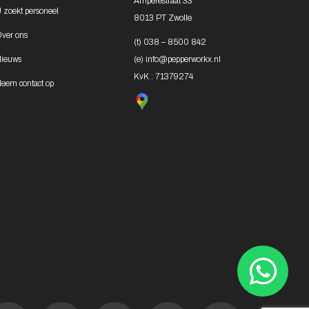
Amperestraat 33
 zoekt
personeel
8013 PT Zwolle
ver ons
(t)
038 – 8500 842
ieuws
(e)
info@pepperworkx.nl
KvK : 71379274
eem contact
op