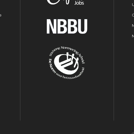
r
U
e
O
N
N