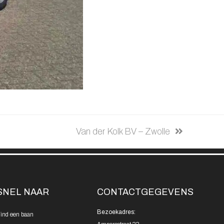
next
Van der Kolk BV – Zwolle
post:
SNEL NAAR
CONTACTGEGEVENS
Bezoekadres:
ind een
baan