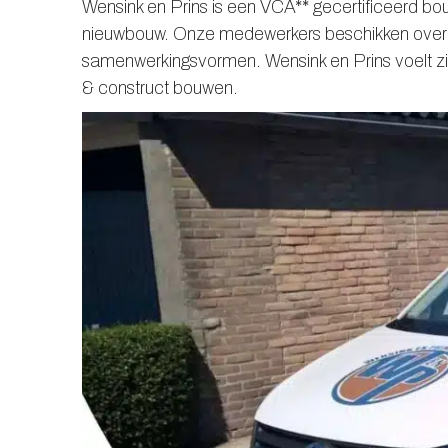
Wensink en Prins is een VCA** gecertificeerd bou
nieuwbouw. Onze medewerkers beschikken over tra
samenwerkingsvormen. Wensink en Prins voelt zic
& construct bouwen.