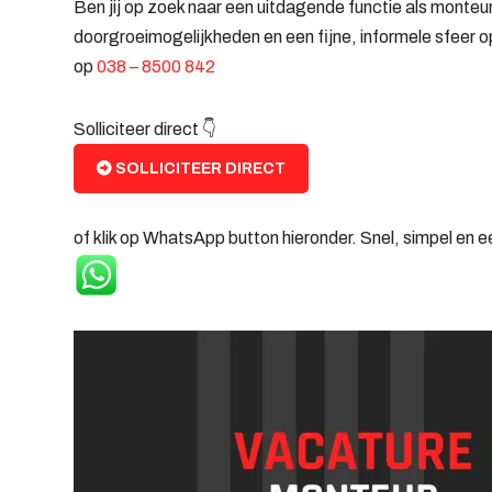
Ben jij op zoek naar een uitdagende functie als monteur
doorgroeimogelijkheden en een fijne, informele sfeer 
op
038 – 8500 842
Solliciteer direct 👇
SOLLICITEER DIRECT
of klik op WhatsApp button hieronder. Snel, simpel en 