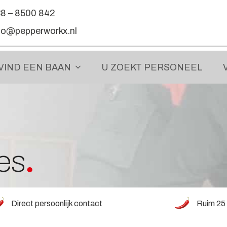
8 – 8500 842
fo@pepperworkx.nl
VIND EEN
BAAN
U ZOEKT
PERSONEEL
es
Direct persoonlijk contact
Ruim 25 