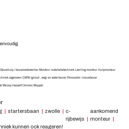
eenvoudig.
 Bouwhulp / bouwmedewerker Monteur installatietechniek Leerling monteur Hulpmonteur
 Techniek algemeen GWW (grond-, weg- en waterbouw) Renovatie / nieuwbouw
rde Wezep Hasselt Ommen Meppel
er
g
startersbaan
zwolle
c-
aankomend
rijbewijs
monteur
chniek kunnen ook reageren!