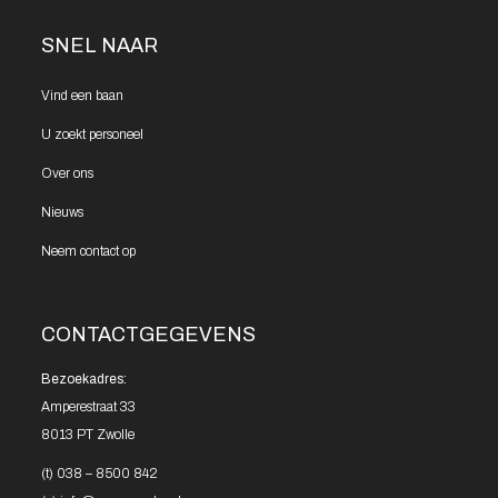
SNEL NAAR
Vind een
baan
U zoekt
personeel
Over ons
Nieuws
Neem contact
op
CONTACTGEGEVENS
Bezoekadres:
Amperestraat 33
8013 PT Zwolle
(t)
038 – 8500 842