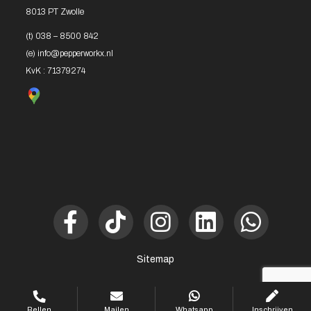
8013 PT Zwolle
(t)
038 – 8500 842
(e)
info@pepperworkx.nl
KvK : 71379274
Sitemap
Bellen
Mailen
Whatsapp
Inschrijven