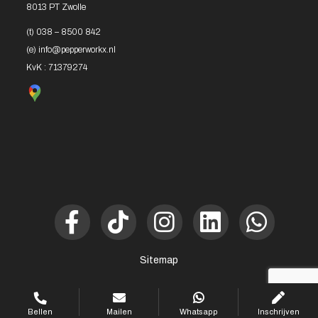
8013 PT Zwolle
(t)
038 – 8500 842
(e)
info@pepperworkx.nl
KvK : 71379274
Sitemap
Bellen
Mailen
Whatsapp
Inschrijven